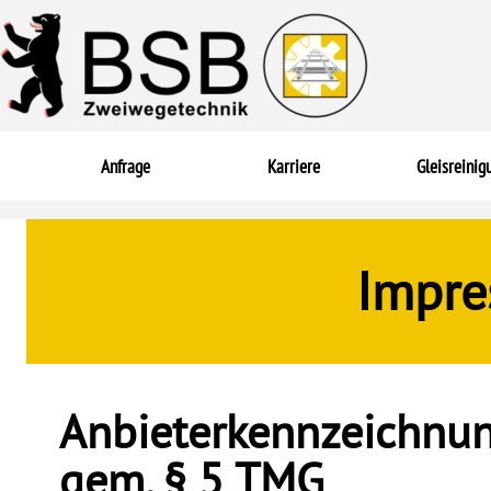
Direkt zum Seiteninhalt
Anfrage
Karriere
Gleisreinig
Impre
Anbieterkennzeichnu
gem. § 5 TMG